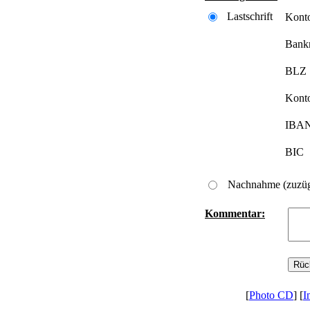
Lastschrift
Kont
Bank
BLZ
Kont
IBA
BIC
Nachnahme (zuzüg
Kommentar:
[
Photo CD
] [
I