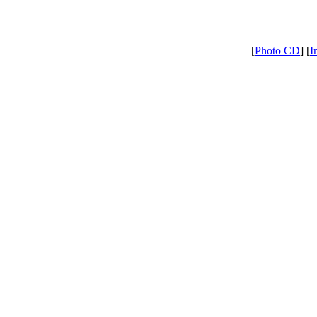
[
Photo CD
] [
I