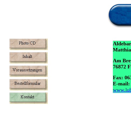
Aldebar
Matthia
Am Bre
76872 F
Fax: 06
E-mail
www.lub